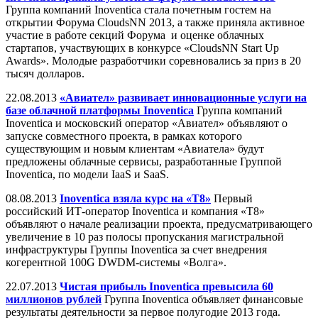
Группа компаний Inoventica стала почетным гостем на
открытии Форума CloudsNN 2013, а также приняла активное
участие в работе секций Форума и оценке облачных
стартапов, участвующих в конкурсе «CloudsNN Start Up
Awards». Молодые разработчики соревновались за приз в 20
тысяч долларов.
22.08.2013
«Авиател» развивает инновационные услуги на
базе облачной платформы Inoventica
Группа компаний
Inoventica и московский оператор «Авиател» объявляют о
запуске совместного проекта, в рамках которого
существующим и новым клиентам «Авиатела» будут
предложены облачные сервисы, разработанные Группой
Inoventica, по модели IaaS и SaaS.
08.08.2013
Inoventica взяла курс на «Т8»
Первый
российский ИТ-оператор Inoventica и компания «Т8»
объявляют о начале реализации проекта, предусматривающего
увеличение в 10 раз полосы пропускания магистральной
инфраструктуры Группы Inoventica за счет внедрения
когерентной 100G DWDM-системы «Волга».
22.07.2013
Чистая прибыль Inoventica превысила 60
миллионов рублей
Группа Inoventica объявляет финансовые
результаты деятельности за первое полугодие 2013 года.