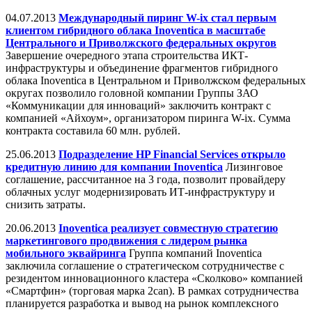
04.07.2013
Международный пиринг W-ix стал первым
клиентом гибридного облака Inoventica в масштабе
Центрального и Приволжского федеральных округов
Завершение очередного этапа строительства ИКТ-
инфраструктуры и объединение фрагментов гибридного
облака Inoventica в Центральном и Приволжском федеральных
округах позволило головной компании Группы ЗАО
«Коммуникации для инноваций» заключить контракт с
компанией «Айхоум», организатором пиринга W-ix. Сумма
контракта составила 60 млн. рублей.
25.06.2013
Подразделение HP Financial Services открыло
кредитную линию для компании Inoventica
Лизинговое
соглашение, рассчитанное на 3 года, позволит провайдеру
облачных услуг модернизировать ИТ-инфраструктуру и
снизить затраты.
20.06.2013
Inoventica реализует совместную стратегию
маркетингового продвижения с лидером рынка
мобильного эквайринга
Группа компаний Inoventica
заключила соглашение о стратегическом сотрудничестве с
резидентом инновационного кластера «Сколково» компанией
«Смартфин» (торговая марка 2сan). В рамках сотрудничества
планируется разработка и вывод на рынок комплексного