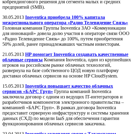
кобрендингового решения для сегмента малых и средних
предприятий (SMB).
30.05.2013
Inoventica приобрела 100% капитала
межрегионального оператора «Радио Телевидение Связь»
Головная компания Группы Inoventica ЗАО «Коммуникации
для инноваций» довела долю участия в операторе связи ООО
«Радио Телевидение Связь» до 100%, путем приобретения
50% долей, ранее принадлежавших частным инвесторам.
21.05.2013
HP помогает Inoventica создавать качественные
облачные сервисы
Компания Inoventica, один из крупнейших
игроков на российском рынке облачных технологий,
развернула на базе собственного ЦОД новую платформу
доставки облачных сервисов на основе HP CloudSystem.
15.05.2013
Inoventica повышает качество облачных
сервисов «БАРС Груп»
Группа компаний Inoventica
заключила договор с одним из ведущих IT-интеграторов и
разработчиков компонентов электронного правительства –
компанией «БАРС Груп». В рамках договора Inoventica
предоставит серверную инфраструктуру и системы хранения
данных (СХД) по модели IaaS для обеспечения гарантии
функционирования облачных сервисов заказчика.
23.04.2013
Inoventica укрепляет связи с Татарстаном