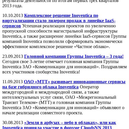
результаты деятельности по итогам первых трех кварталов
2013 года.
10.10.2013
Комплексное решение Inoventica по
виртуализации стало лидером продаж в линейке IaaS-
сервисов
Успешная реализация проектов по увеличению
пропускной способности магистральной инфраструктуры
Inoventica, а также расширение линейки IaaS-сервисов Группы
компаний Inoventica позволили сформировать экономически
эффективное комплексное решение «Частное облако».
23.09.2013
Головной компании Группы Inoventica – 3 года!
Сегодня свое 3-летие отмечает головная компания Группы
Inoventica ЗАО «Коммуникации для инноваций». Поздравляем
всех участников сообщества Inoventica!
11.09.2013
ОАО «МТТ» развивает инновационные сервисы
на базе гибридного облака Inoventica
Оператор
междугородной и международной связи, а также
интеллектуальных услуг связи, ОАО «Межрегиональный
Транзит Телеком» (МТТ) и головная компания Группы
Inoventica ЗАО «Коммуникации для инноваций» объявляют о
начале реализации совместного проекта.
30.08.2013
«Земля в арбузах – небо в облаках», или как
Inoventica приняла участие в форуме CloudsNN 2013