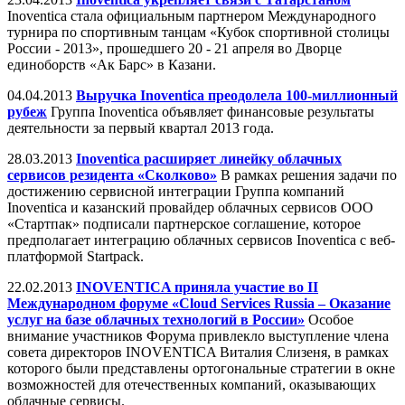
Inoventica стала официальным партнером Международного
турнира по спортивным танцам «Кубок спортивной столицы
России - 2013», прошедшего 20 - 21 апреля во Дворце
единоборств «Ак Барс» в Казани.
04.04.2013
Выручка Inoventica преодолела 100-миллионный
рубеж
Группа Inoventica объявляет финансовые результаты
деятельности за первый квартал 2013 года.
28.03.2013
Inoventica расширяет линейку облачных
сервисов резидента «Сколково»
В рамках решения задачи по
достижению сервисной интеграции Группа компаний
Inoventica и казанский провайдер облачных сервисов ООО
«Стартпак» подписали партнерское соглашение, которое
предполагает интеграцию облачных сервисов Inoventica c веб-
платформой Startpack.
22.02.2013
INOVENTICA приняла участие во II
Международном форуме «Cloud Services Russia – Оказание
услуг на базе облачных технологий в России»
Особое
внимание участников Форума привлекло выступление члена
совета директоров INOVENTICA Виталия Слизеня, в рамках
которого были представлены ортогональные стратегии в окне
возможностей для отечественных компаний, оказывающих
облачные сервисы.