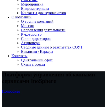
Мероприятия
Видеоматериалы
Контакты для журналистов
О компании
О группе компаний
Миссия
Направления деятельности
Руководство
Совет директоров
Акционеры
Сводные данные о результатах СОУТ
Вакансии / Карьера
Контакты
Центральный офис
Схема проезда
Платформа управления облачными
сервисами
InoSphere
Подробнее