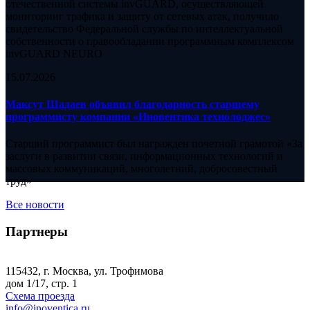
отечественной системы invGUARD, осуществляющей
мониторинг трафика и защиту от сетевых атак, получило
свидетельство Федеральной службы по интеллектуальной
собственности о правообладании программным комплексом
invGUARD NEURO
15.07.2026
Максут Шадаев объявил благодарность старшему
программисту компании «Иновентика технолоджес»
Старший программист был награжден почетной грамотой «За
заслуги в развитии связи, информационных технологий и
массовых коммуникаций, многолетний, добросовестный
труд»
Все новости
Партнеры
115432, г. Москва, ул. Трофимова
дом 1/17, стр. 1
Схема проезда
info@inoventica.ru