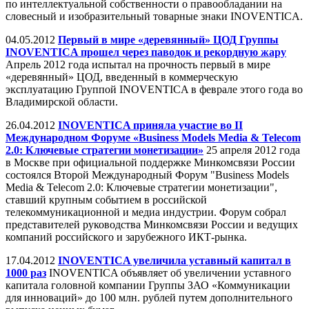
по интеллектуальной собственности о правообладании на
словесный и изобразительный товарные знаки INOVENTICA.
04.05.2012
Первый в мире «деревянный» ЦОД Группы
INOVENTICA прошел через паводок и рекордную жару
Апрель 2012 года испытал на прочность первый в мире
«деревянный» ЦОД, введенный в коммерческую
эксплуатацию Группой INOVENTICA в феврале этого года во
Владимирской области.
26.04.2012
INOVENTICA приняла участие во II
Международном Форуме «Business Models Media & Telecom
2.0: Ключевые стратегии монетизации»
25 апреля 2012 года
в Москве при официальной поддержке Минкомсвязи России
состоялся Второй Международный Форум "Business Models
Media & Telecom 2.0: Ключевые стратегии монетизации",
ставший крупным событием в российской
телекоммуникационной и медиа индустрии. Форум собрал
представителей руководства Минкомсвязи России и ведущих
компаний российского и зарубежного ИКТ-рынка.
17.04.2012
INOVENTICA увеличила уставный капитал в
1000 раз
INOVENTICA объявляет об увеличении уставного
капитала головной компании Группы ЗАО «Коммуникации
для инноваций» до 100 млн. рублей путем дополнительного