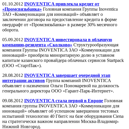
01.10.2012
INOVENTICA привлекла кредит от
«Промсвязьбанка»
Головная компания Группы Inoventica
ЗАО «Коммуникации для инноваций» объявляет о
заключении договора на предоставление кредита в форме
овердрафт от «Промсвязьбанка» в размере 30% месячного
оборота.
05.09.2012
INOVENTICA инвестировала в облачную
компанию-резидента «Сколково»
Структурообразующая
компания Группы INOVENTICA ЗАО «Коммуникации для
инноваций» приобрела миноритарную долю в уставном
капитале казанского провайдера облачных сервисов Startpack
(ООО «СтартПак»).
28.08.2012
INOVENTICA завершает очередной этап
интеграции активов
Группа компаний INOVENTICA
объявляет о назначении Ольги Пономаревой на должность
генерального директора ООО «Гарант-Парк-Интернет».
09.08.2012
INOVENTICA стала первой в Европе
Головная
компания группы INOVENTICA ЗАО «Коммуникации для
инноваций» объявляет об успешном завершении тестовых
испытаний технологии 40 Гбит/с на базе оборудования Ciena
на стратегически важном направлении Москва-Владимир-
Нижний Новгород.