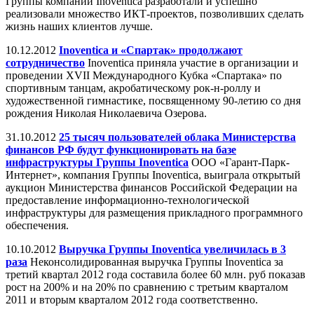
Группы компаний Inoventica разработали и успешно
реализовали множество ИКТ-проектов, позволивших сделать
жизнь наших клиентов лучше.
10.12.2012
Inoventica и «Спартак» продолжают
сотрудничество
Inoventica приняла участие в организации и
проведении XVII Международного Кубка «Спартака» по
спортивным танцам, акробатическому рок-н-роллу и
художественной гимнастике, посвященному 90-летию со дня
рождения Николая Николаевича Озерова.
31.10.2012
25 тысяч пользователей облака Министерства
финансов РФ будут функционировать на базе
инфраструктуры Группы Inoventica
ООО «Гарант-Парк-
Интернет», компания Группы Inoventica, выиграла открытый
аукцион Министерства финансов Российской Федерации на
предоставление информационно-технологической
инфраструктуры для размещения прикладного программного
обеспечения.
10.10.2012
Выручка Группы Inoventica увеличилась в 3
раза
Неконсолидированная выручка Группы Inoventica за
третий квартал 2012 года составила более 60 млн. руб показав
рост на 200% и на 20% по сравнению с третьим кварталом
2011 и вторым кварталом 2012 года соответственно.