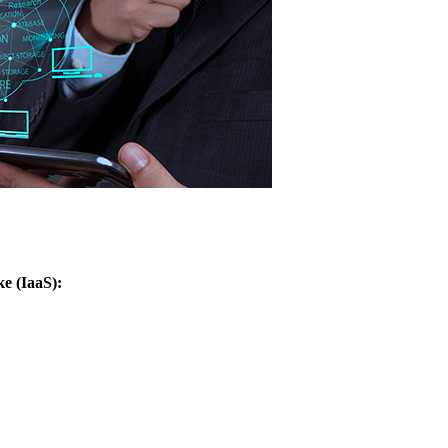
 (IaaS):