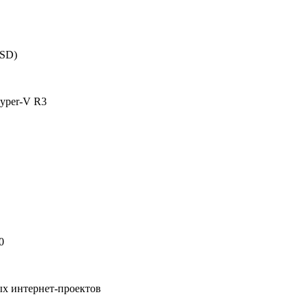
SSD)
yper-V R3
0
ых интернет-проектов