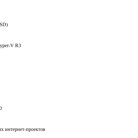
SSD)
yper-V R3
0
ых интернет-проектов