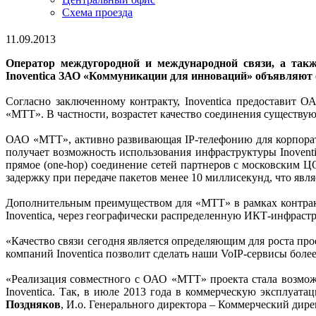
Схема проезда
11.09.2013
Оператор междугородной и международной связи, а так
Inoventica ЗАО «Коммуникации для инноваций» объявляют о
Согласно заключенному контракту, Inoventica предоставит 
«МТТ». В частности, возрастет качество соединения существу
ОАО «МТТ», активно развивающая IP-телефонию для корпорат
получает возможность использования инфраструктуры Inoventi
прямое (one-hop) соединение сетей партнеров с московским 
задержку при передаче пакетов менее 10 миллисекунд, что явл
Дополнительным преимуществом для «МТТ» в рамках контрак
Inoventica, через географически распределенную ИКТ-инфраст
«Качество связи сегодня является определяющим для роста п
компаний Inoventica позволит сделать наши VoIP-сервисы боле
«Реализация совместного с ОАО «МТТ» проекта стала возмо
Inoventica. Так, в июле 2013 года в коммерческую эксплуа
Поздняков
, И.о. Генерального директора – Коммерческий дирек