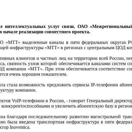
же интеллектуальных услуг связи, ОАО «Межрегиональн
 начале реализации совместного проекта.
ОАО «МТТ» выделенные каналы в пяти федеральных округах РФ
ющей инфраструктуры «МТТ» в регионах с центральным ЦОД комп
ивных клиентов и частных лиц на территории всей России, неп
ca, связность узлов которой обеспечивается каналами систем 
ЦОД компании «МТТ». При этом обеспечивается соответствие с
яется очень хорошим показателем.
та стала возможность предложить сервисы IP-телефонии абон
руктуру компании.
роектов VoIP-телефонии в России, - говорит Генеральный дире
е конкурентоспособными и увеличить абонентскую базу в регион
жна благодаря последовательному развитию магистральной тр
тацию была введена транспортная инфраструктура в пяти феде
тор Inoventica.