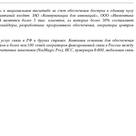
 в национальном масштабе за счет обеспечения доступа к единому пулу
компаний входят: ЗАО «Коммуникации для инноваций», ООО «Иновентика
A являются более 5 тыс. клиентов, из которых более 30% составляют
овайдеры, разработчики программного обеспечения, операторы центров
луг связи в РФ и других странах. Компания основана для обеспечения
ов и более чем 100 сетей операторов фиксированной связи в России между
ативных заказчиков (YouMagic.Pro), ИСС, нумерация 8-800, мобильная связь