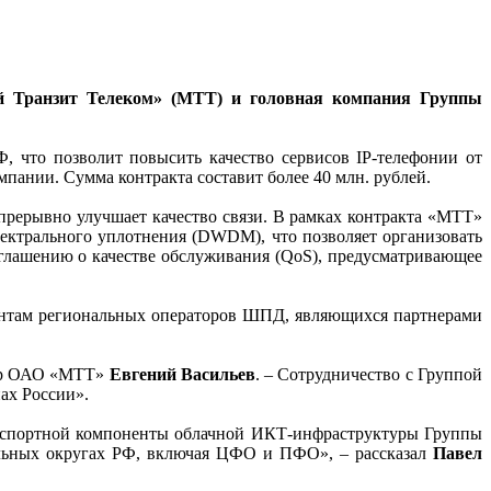
ый Транзит Телеком» (МТТ) и головная компания Группы
, что позволит повысить качество сервисов IP-телефонии от
ании. Сумма контракта составит более 40 млн. рублей.
рерывно улучшает качество связи. В рамках контракта «МТТ»
спектрального уплотнения (DWDM), что позволяет организовать
оглашению о качестве обслуживания (QoS), предусматривающее
ентам региональных операторов ШПД, являющихся партнерами
ктор ОАО «МТТ»
Евгений Васильев
. – Сотрудничество с Группой
ах России».
анспортной компоненты облачной ИКТ-инфраструктуры Группы
ральных округах РФ, включая ЦФО и ПФО», – рассказал
Павел