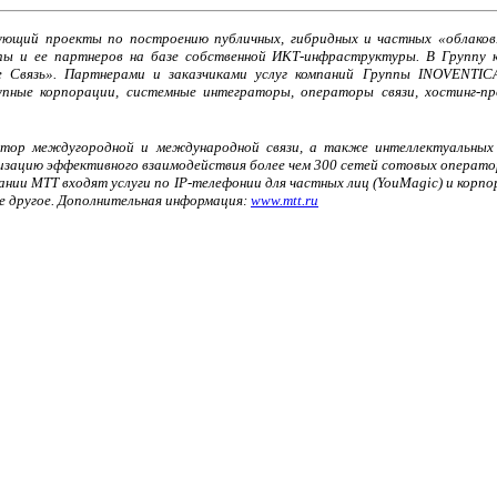
ующий проекты по построению публичных, гибридных и частных «облаков»
ппы и ее партнеров на базе собственной ИКТ-инфраструктуры. В Группу 
 Связь». Партнерами и заказчиками услуг компаний Группы INOVENTIC
упные корпорации, системные интеграторы, операторы связи, хостинг-пр
ор междугородной и международной связи, а также интеллектуальных ус
зацию эффективного взаимодействия более чем 300 сетей сотовых оператор
ии МТТ входят услуги по IP-телефонии для частных лиц (YouMagic) и корпор
е другое. Дополнительная информация:
www.mtt.ru