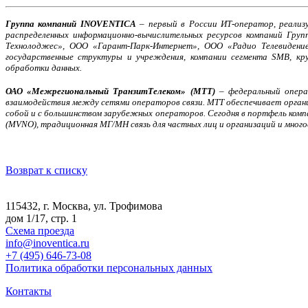
Группа компаний INOVENTICA
– первый в России ИТ-оператор, реализ
распределенных информационно-вычислительных ресурсов компаний Гру
Технолоджес», ООО «Гарант-Парк-Интернет», ООО «Радио Телевидение
государственные структуры и учреждения, компании сегмента SMB, кр
обработки данных.
ОАО «Межрегиональный ТранзитТелеком» (МТТ)
– федеральный операт
взаимодействия между сетями операторов связи. МТТ обеспечивает органи
собой и с большинством зарубежных операторов. Сегодня в портфель компан
(MVNO), традиционная МГ/МН связь для частных лиц и организаций и много
Возврат к списку
115432, г. Москва, ул. Трофимова
дом 1/17, стр. 1
Схема проезда
info@inoventica.ru
+7 (495) 646-73-08
Политика обработки персональных данных
Контакты