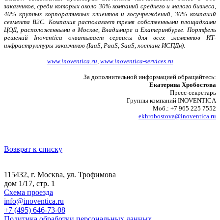
заказчиков, среди которых около 30% компаний среднего и малого бизнеса,
40% крупных корпоративных клиентов и госучреждений, 30% компаний
сегмента B2C. Компания располагает тремя собственными площадками
ЦОД, расположенными в Москве, Владимире и Екатеринбурге. Портфель
решений Inoventica охватывает сервисы для всех элементов ИТ-
инфраструктуры заказчиков (IaaS, PaaS, SaaS, хостинг ИСПДн).
www.inoventica.ru
,
www.inoventica-services.ru
За дополнительной информацией обращайтесь:
Екатерина Хробостова
Пресс-секретарь
Группы компаний INOVENTICA
Моб.: +7 965 225 7552
ekhrobostova@inoventica.ru
Возврат к списку
115432, г. Москва, ул. Трофимова
дом 1/17, стр. 1
Схема проезда
info@inoventica.ru
+7 (495) 646-73-08
Политика обработки персональных данных