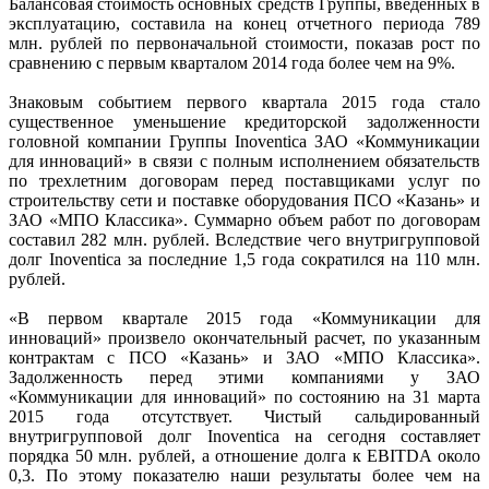
Балансовая стоимость основных средств Группы, введенных в
эксплуатацию, составила на конец отчетного периода 789
млн. рублей по первоначальной стоимости, показав рост по
сравнению с первым кварталом 2014 года более чем на 9%.
Знаковым событием первого квартала 2015 года стало
существенное уменьшение кредиторской задолженности
головной компании Группы Inoventica ЗАО «Коммуникации
для инноваций» в связи с полным исполнением обязательств
по трехлетним договорам перед поставщиками услуг по
строительству сети и поставке оборудования ПСО «Казань» и
ЗАО «МПО Классика». Суммарно объем работ по договорам
составил 282 млн. рублей. Вследствие чего внутригрупповой
долг Inoventica за последние 1,5 года сократился на 110 млн.
рублей.
«В первом квартале 2015 года «Коммуникации для
инноваций» произвело окончательный расчет, по указанным
контрактам с ПСО «Казань» и ЗАО «МПО Классика».
Задолженность перед этими компаниями у ЗАО
«Коммуникации для инноваций» по состоянию на 31 марта
2015 года отсутствует. Чистый сальдированный
внутригрупповой долг Inoventica на сегодня составляет
порядка 50 млн. рублей, а отношение долга к EBITDA около
0,3. По этому показателю наши результаты более чем на