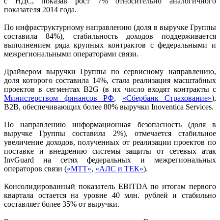
с НДС, показав рост 7% относительно аналогичного
показателя 2014 года.
По инфраструктурному направлению (доля в выручке Группы
составила 84%), стабильность доходов поддерживается
выполнением ряда крупных контрактов с федеральными и
межрегиональными операторами связи.
Драйвером выручки Группы по сервисному направлению,
доля которого составила 14%, стала реализация масштабных
проектов в сегментах B2G (в их число входят контракты с
Министерством финансов РФ
,
«Сбербанк Страхование»
),
B2B, обеспечивающих более 80% выручки Inoventica Services.
По направлению информационная безопасность (доля в
выручке Группы составила 2%), отмечается стабильное
увеличение доходов, полученных от реализации проектов по
поставке и внедрению системы защиты от сетевых атак
InvGuard на сетях федеральных и межрегиональных
операторов связи (
«МТТ»
,
«АЛС и ТЕК»
).
Консолидированный показатель EBITDA по итогам первого
квартала остается на уровне 40 млн. рублей и стабильно
составляет более 35% от выручки.