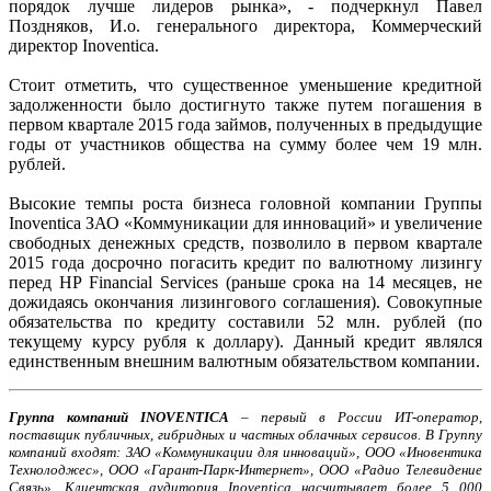
порядок лучше лидеров рынка», - подчеркнул Павел
Поздняков, И.о. генерального директора, Коммерческий
директор Inoventica.
Стоит отметить, что существенное уменьшение кредитной
задолженности было достигнуто также путем погашения в
первом квартале 2015 года займов, полученных в предыдущие
годы от участников общества на сумму более чем 19 млн.
рублей.
Высокие темпы роста бизнеса головной компании Группы
Inoventica ЗАО «Коммуникации для инноваций» и увеличение
свободных денежных средств, позволило в первом квартале
2015 года досрочно погасить кредит по валютному лизингу
перед HP Financial Services (раньше срока на 14 месяцев, не
дожидаясь окончания лизингового соглашения). Совокупные
обязательства по кредиту составили 52 млн. рублей (по
текущему курсу рубля к доллару). Данный кредит являлся
единственным внешним валютным обязательством компании.
Группа компаний INOVENTICA
– первый в России ИТ-оператор,
поставщик публичных, гибридных и частных облачных сервисов. В Группу
компаний входят: ЗАО «Коммуникации для инноваций», ООО «Иновентика
Технолоджес», ООО «Гарант-Парк-Интернет», ООО «Радио Телевидение
Связь». Клиентская аудитория Inoventica насчитывает более 5 000