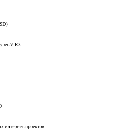
SSD)
yper-V R3
0
ых интернет-проектов