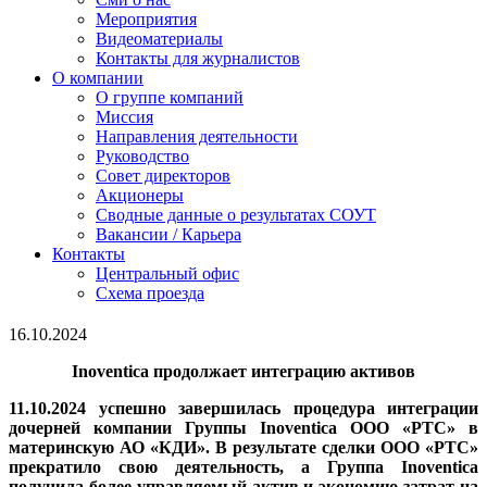
Мероприятия
Видеоматериалы
Контакты для журналистов
О компании
О группе компаний
Миссия
Направления деятельности
Руководство
Совет директоров
Акционеры
Сводные данные о результатах СОУТ
Вакансии / Карьера
Контакты
Центральный офис
Схема проезда
16.10.2024
I
noventica продолжает интеграцию активов
11.10.2024 успешно завершилась процедура интеграции
дочерней компании Группы Inoventica ООО «РТС» в
материнскую АО «КДИ». В результате сделки ООО «РТС»
прекратило свою деятельность, а Группа Inoventica
получила более управляемый актив и экономию затрат на