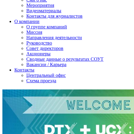
Мероприятия
Видеоматериалы
Контакты для журналистов
О компании
О группе компаний
Миссия
Направления деятельности
Руководство
Совет директоров
Акционеры
Сводные данные о результатах СОУТ
Вакансии / Карьера
Контакты
Центральный офис
Схема проезда