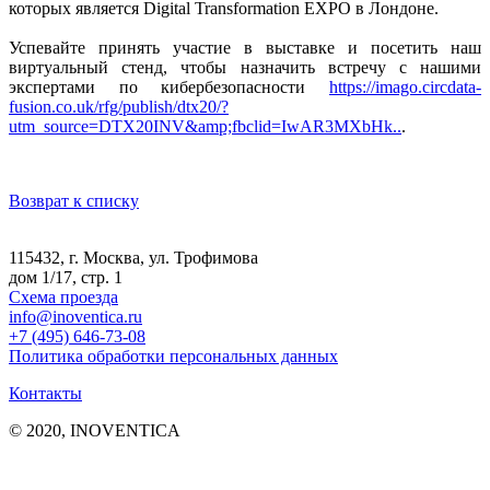
которых является Digital Transformation EXPO в Лондоне.
Успевайте принять участие в выставке и посетить наш
виртуальный стенд, чтобы назначить встречу с нашими
экспертами по кибербезопасности
https://imago.circdata-
fusion.co.uk/rfg/publish/dtx20/?
utm_source=DTX20INV&amp;fbclid=IwAR3MXbHk..
.
Возврат к списку
115432, г. Москва, ул. Трофимова
дом 1/17, стр. 1
Схема проезда
info@inoventica.ru
+7 (495) 646-73-08
Политика обработки персональных данных
Контакты
© 2020, INOVENTICA