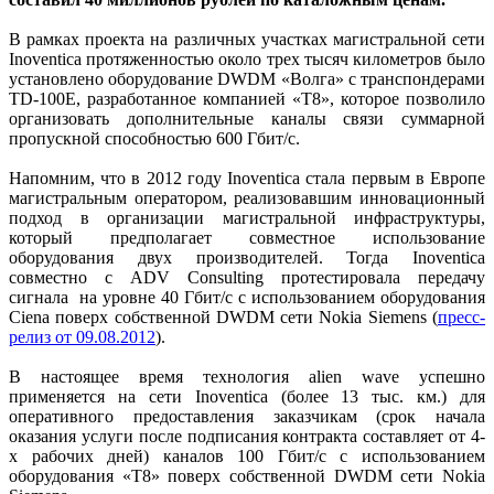
В рамках проекта на различных участках магистральной сети
Inoventica протяженностью около трех тысяч километров было
установлено оборудование DWDM «Волга» с транспондерами
TD-100E, разработанное компанией «Т8», которое позволило
организовать дополнительные каналы связи суммарной
пропускной способностью 600 Гбит/с.
Напомним, что в 2012 году Inoventica стала первым в Европе
магистральным оператором, реализовавшим инновационный
подход в организации магистральной инфраструктуры,
который предполагает совместное использование
оборудования двух производителей. Тогда Inoventica
совместно с ADV Consulting протестировала передачу
сигнала на уровне 40 Гбит/с с использованием оборудования
Ciena поверх собственной DWDM сети Nokia Siemens (
пресс-
релиз от 09.08.2012
).
В настоящее время технология alien wave успешно
применяется на сети Inoventica (более 13 тыс. км.) для
оперативного предоставления заказчикам (срок начала
оказания услуги после подписания контракта составляет от 4-
х рабочих дней) каналов 100 Гбит/с с использованием
оборудования «Т8» поверх собственной DWDM сети Nokia