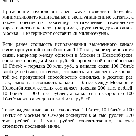
Siemens.
Применение технологии alien wave позволяет Inoventica
минимизировать капитальные и эксплуатационные затраты, а
также обеспечить заказчику оптимальные технические
характеристики каналов (например, круговая задержка канала
Москва – Екатеринбург составит 28 миллисекунд).
Если ранее стоимость использования выделенного канала
связи пропускной способностью 1 Гбит/с для резервирования
связи, например между офисами в Москве и Новосибирске,
составляла порядка 4 млн. рублей, пропускной способностью
10 Гбит/с – порядка 20 млн. руб., а каналов связи 100 Гбит/с
вообще не было, то сейчас, стоимость за выделенные каналы
той же пропускной способностью снизилась в десятки раз.
Так, рыночная стоимость канала 1 Гбит/с между Москвой и
Новосибирском сегодня составляет порядка 200 тыс. рублей,
10 Гбит/с - 900 тыс. рублей, а канал связи скоростью 100
Гбит/с можно арендовать за 4 млн. рублей.
Те же выделенные каналы скоростью 1 Гбит/с, 10 Гбит/с и 100
Гбит/с от Москвы до Самары обойдутся в 60 тыс. рублей, 270
тыс. рублей и 1 млн. рублей соответственно, включая
стоимость последней мили.