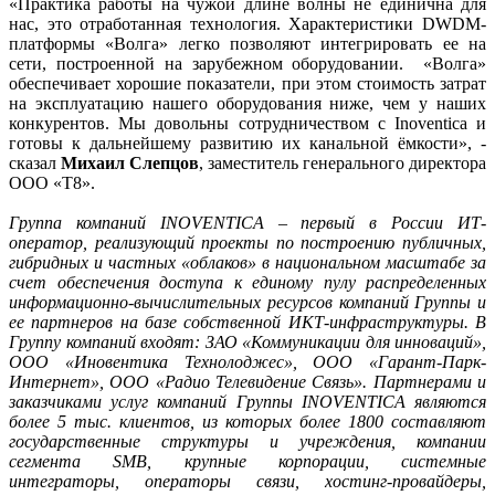
«Практика работы на чужой длине волны не единична для
нас, это отработанная технология. Характеристики DWDM-
платформы «Волга» легко позволяют интегрировать ее на
сети, построенной на зарубежном оборудовании. «Волга»
обеспечивает хорошие показатели, при этом стоимость затрат
на эксплуатацию нашего оборудования ниже, чем у наших
конкурентов. Мы довольны сотрудничеством с Inoventica и
готовы к дальнейшему развитию их канальной ёмкости», -
сказал
Михаил Слепцов
, заместитель генерального директора
ООО «Т8».
Группа компаний INOVENTICA – первый в России ИТ-
оператор, реализующий проекты по построению публичных,
гибридных и частных «облаков» в национальном масштабе за
счет обеспечения доступа к единому пулу распределенных
информационно-вычислительных ресурсов компаний Группы и
ее партнеров на базе собственной ИКТ-инфраструктуры. В
Группу компаний входят: ЗАО «Коммуникации для инноваций»,
ООО «Иновентика Технолоджес», ООО «Гарант-Парк-
Интернет», ООО «Радио Телевидение Связь». Партнерами и
заказчиками услуг компаний Группы INOVENTICA являются
более 5 тыс. клиентов, из которых более 1800 составляют
государственные структуры и учреждения, компании
сегмента SMB, крупные корпорации, системные
интеграторы, операторы связи, хостинг-провайдеры,