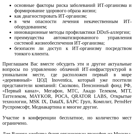
основные факторы риска заболеваний ИТ-организма и
формирование здорового образа жизни;
как диагностировать ИТ-организм;
в чем опасности лечения некачественным ИТ-
оборудованием;
инновационные методы профилактики DDoS-аллергии;
преимущества автоматизированного управления
системой жизнеобеспечения ИТ-организма;
безопасен ли доступ к ИТ-организму посредством
тонкого клиента.
Приглашаем Вас вместе обсудить эти и другие актуальные
вопросы по управлению облачной ИТ-инфраструктурой в
уникальном месте, где расположен первый в мире
«деревянный» ЦОД Inoventica, который уже посетили
представители компаний: Сколково, Пенсионный фонд РФ,
«Первый канал», Мегафон, МТС, Акадо Телеком, МТТ,
Таттелеком, MAYKOR, РОСА, QRATOR LABS, Открытые
технологии, MSK IX, DataIX, БАРС Груп, Комплит, РетнНет
Руспромсофт, Медиакартина и многие другие.
Участие в конференции бесплатное, но количество мест
ограничено.
Для Вашего удобства будет организован трансфер из Москвы,