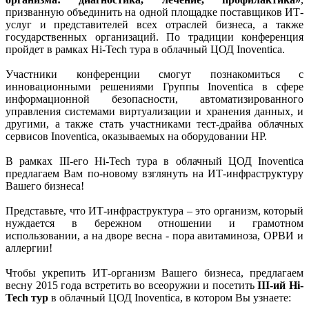
призванную объединить на одной площадке поставщиков ИТ-
услуг и представителей всех отраслей бизнеса, а также
государственных организаций. По традиции конференция
пройдет в рамках Hi-Tech тура в облачный ЦОД Inoventica.
Участники конференции смогут познакомиться с
инновационными решениями Группы Inoventica в сфере
информационной безопасности, автоматизированного
управления системами виртуализации и хранения данных, и
другими, а также стать участниками тест-драйва облачных
сервисов Inoventica, оказываемых на оборудовании HP.
В рамках III-его Hi-Tech тура в облачный ЦОД Inoventica
предлагаем Вам по-новому взглянуть на ИТ-инфраструктуру
Вашего бизнеса!
Представьте, что ИТ-инфраструктура – это организм, который
нуждается в бережном отношении и грамотном
использовании, а на дворе весна - пора авитаминоза, ОРВИ и
аллергии!
Чтобы укрепить ИТ-организм Вашего бизнеса, предлагаем
весну 2015 года встретить во всеоружии и посетить
III-ий Hi-
Tech тур
в облачный ЦОД Inoventica, в котором Вы узнаете: