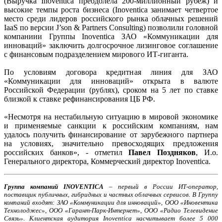
(Выручка Inoventica преодолела 200-миллионный рубеж) и
высокие темпы роста бизнеса (Inoventica занимает четвертое
место среди лидеров российского рынка облачных решений
IaaS по версии J’son & Partners Consulting) позволили головной
компаниии Группы Inoventica ЗАО «Коммуникации для
инноваций» заключить долгосрочное лизинговое соглашение
с финансовым подразделением мирового ИТ-гиганта.
По условиям договора кредитная линия для ЗАО
«Коммуникации для инноваций» открыта в валюте
Российской Федерации (рублях), сроком на 5 лет по ставке
близкой к ставке рефинансирования ЦБ РФ.
«Несмотря на нестабильную ситуацию в мировой экономике
и применяемые санкции к российским компаниям, нам
удалось получить финансирование от зарубежного партнера
на условиях, значительно превосходящих предложения
российских банков», - отметил
Павел Поздняков
, И.о.
Генерального директора, Коммерческий директор Inoventica.
Группа компаний INOVENTICA
– первый в России ИТ-оператор,
поставщик публичных, гибридных и частных облачных сервисов. В Группу
компаний входят: ЗАО «Коммуникации для инноваций», ООО «Иновентика
Технолоджес», ООО «Гарант-Парк-Интернет», ООО «Радио Телевидение
Связь». Клиентская аудитория Inoventica насчитывает более 5 000