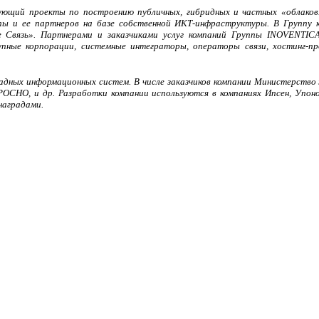
ующий проекты по построению публичных, гибридных и частных «облаков»
ппы и ее партнеров на базе собственной ИКТ-инфраструктуры. В Группу 
 Связь». Партнерами и заказчиками услуг компаний Группы INOVENTICA
упные корпорации, системные интеграторы, операторы связи, хостинг-пр
адных информационных систем. В числе заказчиков компании Министерство
СНО, и др. Разработки компании используются в компаниях Ипсен, Упонор
наградами.