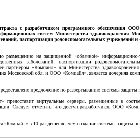
онтракта с разработчиком программного обеспечения ООО
нформационных систем Министерства здравоохранения Мо
ваний, паспортизации родовспомогательных учреждений и 
 по размещению на защищенной «облачной» информационно-
ственных заболеваний, паспортизации родовспомогатель
ией-партнером «Компайл» для Министерства здравоохранения
ия Московской обл. и ООО «Компайл», является дочерняя комп
 предоставлено предложение по развертыванию системы защиты п
т» предоставит виртуальные серверы, размещенные в соот
ии. Следует отметить, что доступ разработчиков ООО «Компа
тся «Компайл» в 10 раз дешевле, чем создание системы защиты 