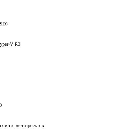
SSD)
yper-V R3
0
ых интернет-проектов