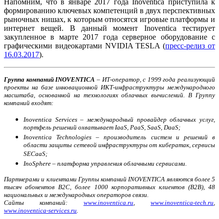
Напомним, что в январе 2017 года Inoventica приступила к
формированию ключевых компетенций в двух перспективных
рыночных нишах, к которым относятся игровые платформы и
интернет вещей. В данный момент Inoventica тестирует
закупленное в марте 2017 года серверное оборудование с
графическими видеокартами NVIDIA TESLA (
пресс-релиз от
16.03.2017
).
Группа компаний INOVENTICA
– ИТ-оператор, с 1999 года реализующий
проекты на базе инновационной ИКТ-инфраструктуры международного
масштаба, основанной на технологиях облачных вычислений. В Группу
компаний входят:
Inoventica Services – международный провайдер облачных услуг,
портфель решений охватывает IaaS, PaaS, SaaS, DaaS;
Inoventica Technologies – производитель систем и решений в
области защиты сетевой инфраструктуры от кибератак, сервисы
SECaaS;
InoSphere – платформа управления облачными сервисами.
Партнерами и клиентами Группы компаний INOVENTICA являются более 5
тысяч абонентов B2C, более 1000 корпоративных клиентов (B2B), 48
национальных и международных операторов связи.
Сайты компаний:
www.inoventica.ru
,
www.inoventica-tech.ru
,
www.inoventica-services.ru
.